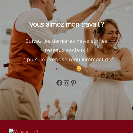
Vous aimez mon travail ?
Suivez les dernières news sur les
réseaux sociaux !
En plus, je propose régulièrement des
concours
Facebook
Instagram
Pinterest