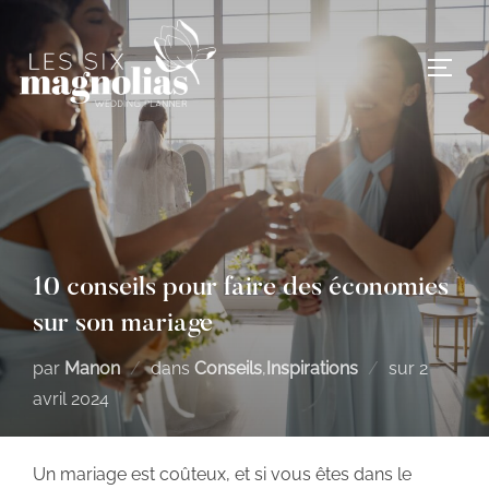
Aller
au
PERM
contenu
10 conseils pour faire des économies
sur son mariage
Publié
par
Manon
dans
Conseils
,
Inspirations
sur
2
le
avril 2024
Un mariage est coûteux, et si vous êtes dans le